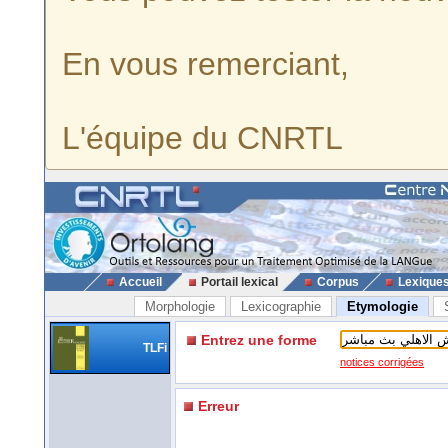
En vous remerciant,
L'équipe du CNRTL
Accueil
Portail lexical
Corpus
Lexique
Morphologie
Lexicographie
Etymologie
Entrez une forme
TLFi
notices corrigées
Erreur