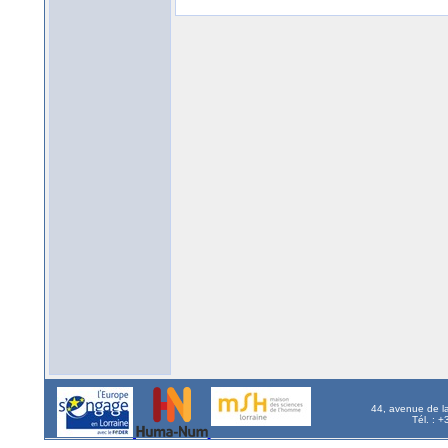
44, avenue de l
Tél. : 