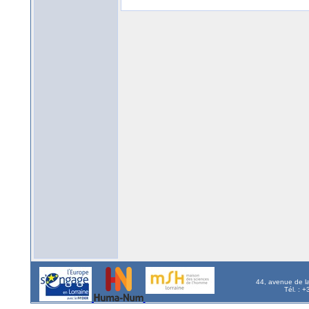
44, avenue de l
Tél. : 