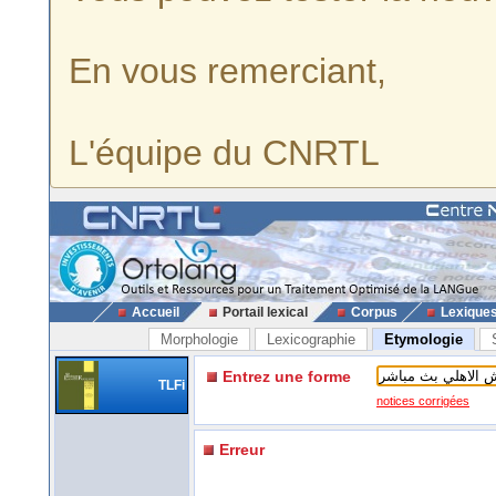
En vous remerciant,
L'équipe du CNRTL
Accueil
Portail lexical
Corpus
Lexique
Morphologie
Lexicographie
Etymologie
Entrez une forme
TLFi
notices corrigées
Erreur