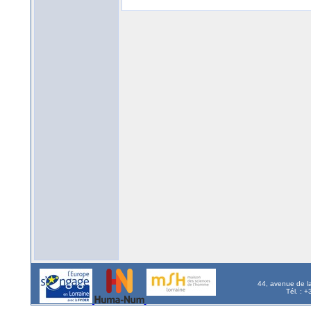
44, avenue de l
Tél. : 