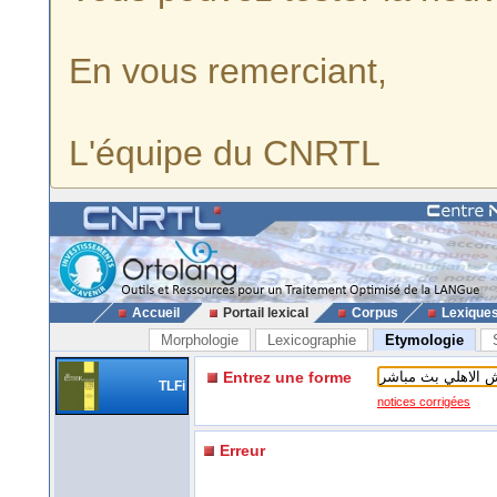
En vous remerciant,
L'équipe du CNRTL
Accueil
Portail lexical
Corpus
Lexique
Morphologie
Lexicographie
Etymologie
Entrez une forme
TLFi
notices corrigées
Erreur