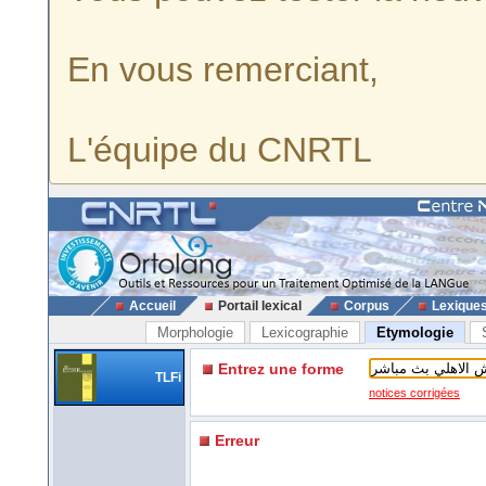
En vous remerciant,
L'équipe du CNRTL
Accueil
Portail lexical
Corpus
Lexique
Morphologie
Lexicographie
Etymologie
Entrez une forme
TLFi
notices corrigées
Erreur