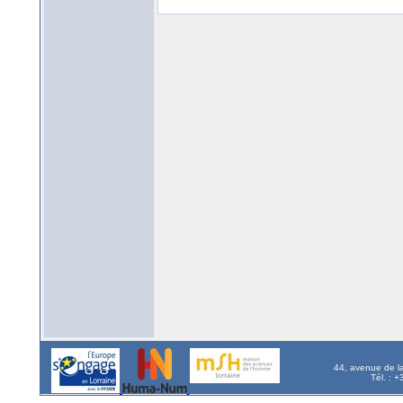
44, avenue de l
Tél. : 