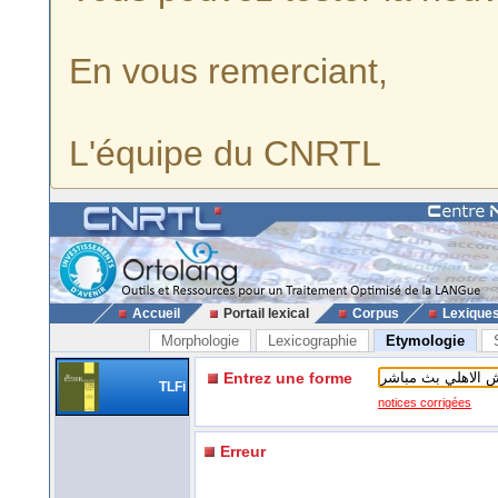
En vous remerciant,
L'équipe du CNRTL
Accueil
Portail lexical
Corpus
Lexique
Morphologie
Lexicographie
Etymologie
Entrez une forme
TLFi
notices corrigées
Erreur