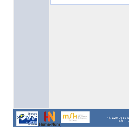
44, avenue de l
Tél. : 