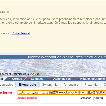
u CNRTL,
services, la version actuelle du portail sera prochainement remplacée par un
 une refonte complète de l'interface adaptée à tous les supports (ordinateurs, t
.
ion ici :
Portail lexical
cal
Corpus
Lexiques
Dictionnaires
Métalexicographie
cographie
Etymologie
Synonymie
Antonymie
Proxémie
C
ne forme
notices corrigées
catégorie :