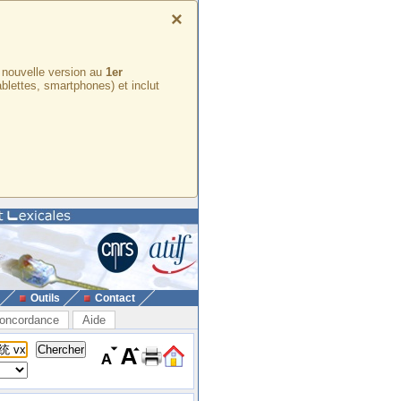
×
e nouvelle version au
1er
ablettes, smartphones) et inclut
Outils
Contact
oncordance
Aide