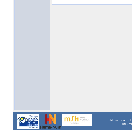
44, avenue de l
Tél. : 