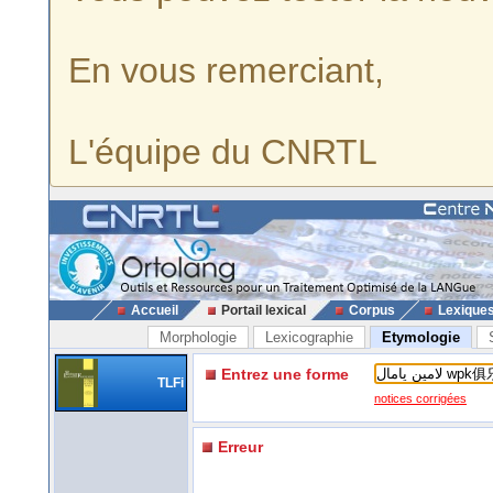
En vous remerciant,
L'équipe du CNRTL
Accueil
Portail lexical
Corpus
Lexique
Morphologie
Lexicographie
Etymologie
Entrez une forme
TLFi
notices corrigées
Erreur