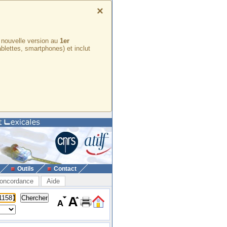
×
e nouvelle version au
1er
ablettes, smartphones) et inclut
Outils
Contact
oncordance
Aide