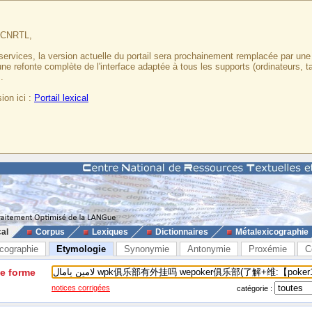
u CNRTL,
services, la version actuelle du portail sera prochainement remplacée par un
 une refonte complète de l'interface adaptée à tous les supports (ordinateurs, t
.
ion ici :
Portail lexical
cal
Corpus
Lexiques
Dictionnaires
Métalexicographie
cographie
Etymologie
Synonymie
Antonymie
Proxémie
C
ne forme
notices corrigées
catégorie :