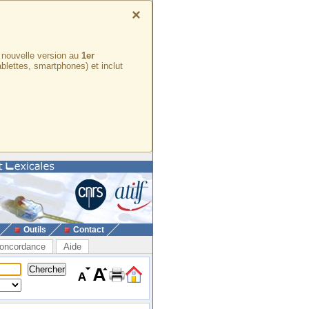
×
e nouvelle version au
1er
ablettes, smartphones) et inclut
Outils
Contact
oncordance
Aide