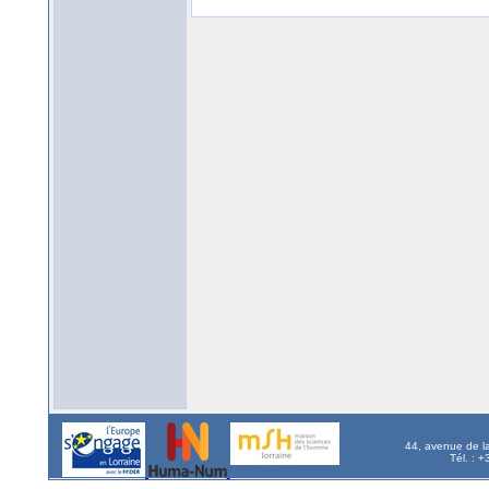
44, avenue de l
Tél. : 