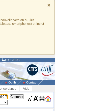
×
e nouvelle version au
1er
ablettes, smartphones) et inclut
Outils
Contact
oncordance
Aide