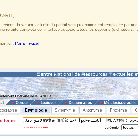
u CNRTL,
services, la version actuelle du portail sera prochainement remplacée par un
 une refonte complète de l'interface adaptée à tous les supports (ordinateurs, t
.
ion ici :
Portail lexical
cal
Corpus
Lexiques
Dictionnaires
Métalexicographie
cographie
Etymologie
Synonymie
Antonymie
Proxémie
C
ne forme
notices corrigées
catégorie :