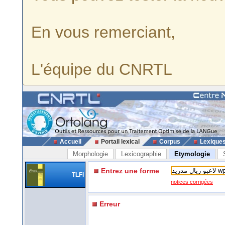
En vous remerciant,
L'équipe du CNRTL
Accueil
Portail lexical
Corpus
Lexique
Morphologie
Lexicographie
Etymologie
Entrez une forme
TLFi
notices corrigées
Erreur