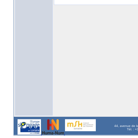
44, avenue de l
Tél. : 