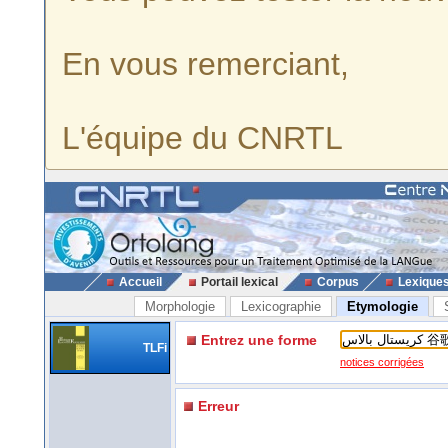
En vous remerciant,
L'équipe du CNRTL
Accueil
Portail lexical
Corpus
Lexique
Morphologie
Lexicographie
Etymologie
Entrez une forme
TLFi
notices corrigées
Erreur