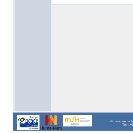
44, avenue de l
Tél. : 