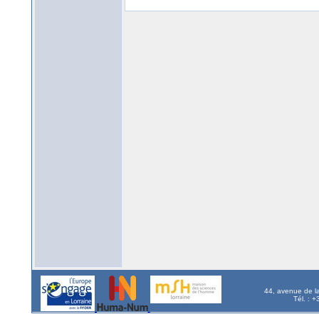
44, avenue de l
Tél. : 