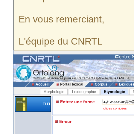
En vous remerciant,
L'équipe du CNRTL
Accueil
Portail lexical
Corpus
Lexique
Morphologie
Lexicographie
Etymologie
Entrez une forme
TLFi
notices corrigées
Erreur