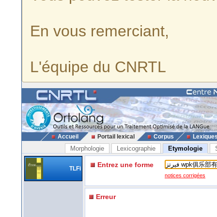
En vous remerciant,
L'équipe du CNRTL
Accueil
Portail lexical
Corpus
Lexique
Morphologie
Lexicographie
Etymologie
Entrez une forme
TLFi
notices corrigées
Erreur