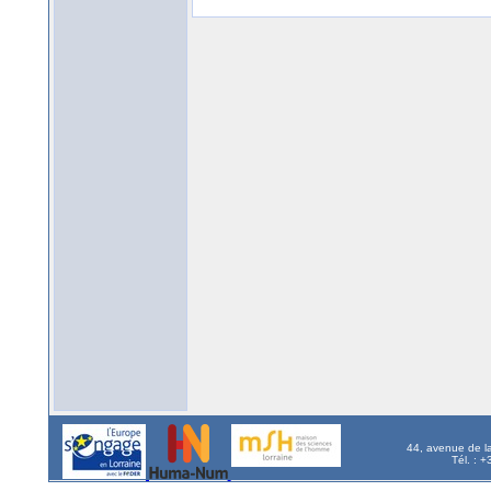
44, avenue de l
Tél. : 