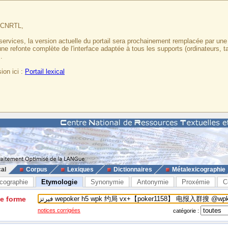
u CNRTL,
services, la version actuelle du portail sera prochainement remplacée par un
 une refonte complète de l'interface adaptée à tous les supports (ordinateurs, t
.
ion ici :
Portail lexical
cal
Corpus
Lexiques
Dictionnaires
Métalexicographie
cographie
Etymologie
Synonymie
Antonymie
Proxémie
C
ne forme
notices corrigées
catégorie :