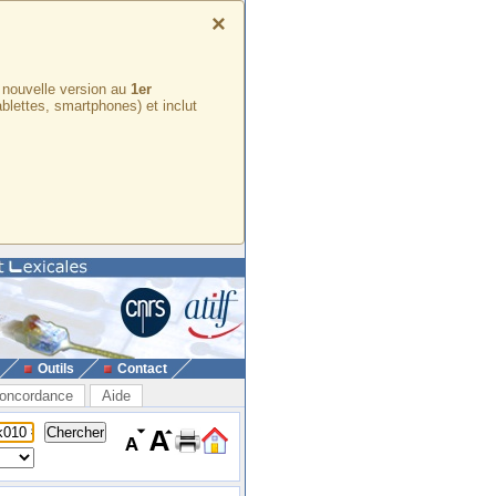
×
e nouvelle version au
1er
ablettes, smartphones) et inclut
Outils
Contact
oncordance
Aide