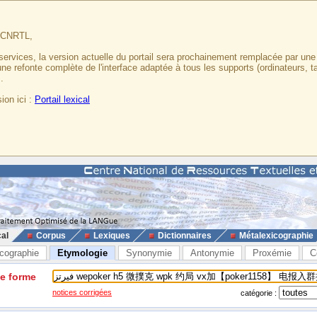
u CNRTL,
services, la version actuelle du portail sera prochainement remplacée par un
 une refonte complète de l'interface adaptée à tous les supports (ordinateurs, t
.
ion ici :
Portail lexical
cal
Corpus
Lexiques
Dictionnaires
Métalexicographie
cographie
Etymologie
Synonymie
Antonymie
Proxémie
C
ne forme
notices corrigées
catégorie :