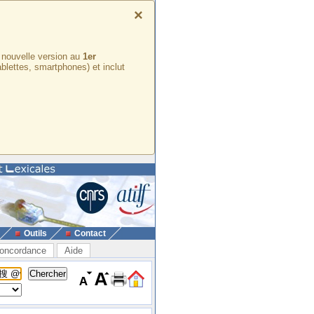
×
e nouvelle version au
1er
ablettes, smartphones) et inclut
Outils
Contact
oncordance
Aide