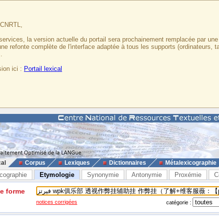
u CNRTL,
services, la version actuelle du portail sera prochainement remplacée par un
 une refonte complète de l'interface adaptée à tous les supports (ordinateurs, t
.
ion ici :
Portail lexical
cal
Corpus
Lexiques
Dictionnaires
Métalexicographie
cographie
Etymologie
Synonymie
Antonymie
Proxémie
C
ne forme
notices corrigées
catégorie :