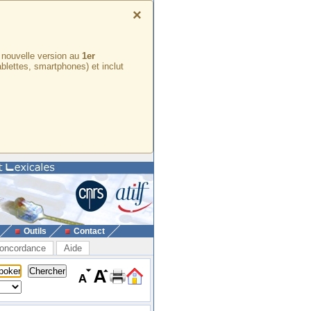
×
e nouvelle version au
1er
ablettes, smartphones) et inclut
Outils
Contact
oncordance
Aide