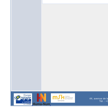
44, avenue de l
Tél. : 