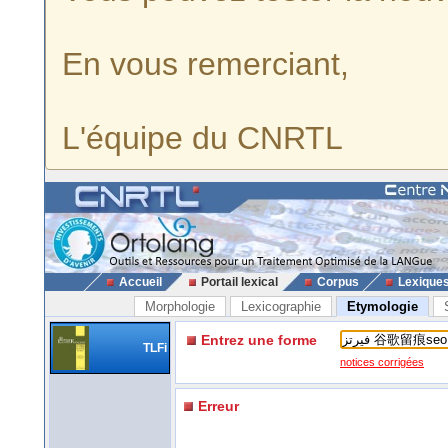
En vous remerciant,
L'équipe du CNRTL
Accueil
Portail lexical
Corpus
Lexique
Morphologie
Lexicographie
Etymologie
Entrez une forme
TLFi
notices corrigées
Erreur