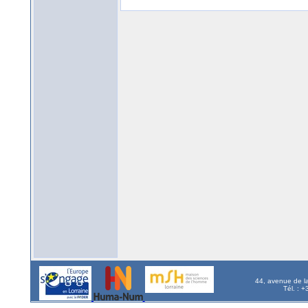
44, avenue de l
Tél. : 