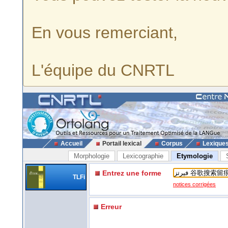
En vous remerciant,
L'équipe du CNRTL
Accueil
Portail lexical
Corpus
Lexique
Morphologie
Lexicographie
Etymologie
Entrez une forme
TLFi
notices corrigées
Erreur