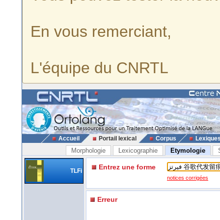
En vous remerciant,
L'équipe du CNRTL
Accueil
Portail lexical
Corpus
Lexique
Morphologie
Lexicographie
Etymologie
Entrez une forme
TLFi
notices corrigées
Erreur