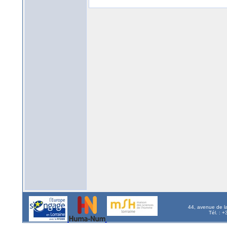
44, avenue de l
Tél. : 