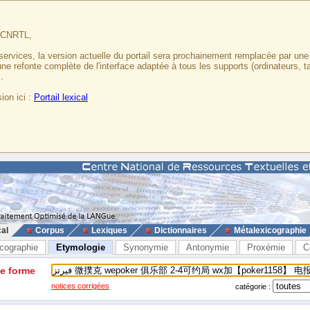
u CNRTL,
services, la version actuelle du portail sera prochainement remplacée par un
 une refonte complète de l'interface adaptée à tous les supports (ordinateurs, t
.
ion ici :
Portail lexical
cal
Corpus
Lexiques
Dictionnaires
Métalexicographie
cographie
Etymologie
Synonymie
Antonymie
Proxémie
C
ne forme
notices corrigées
catégorie :