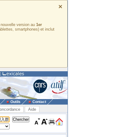
×
e nouvelle version au
1er
ablettes, smartphones) et inclut
Outils
Contact
oncordance
Aide