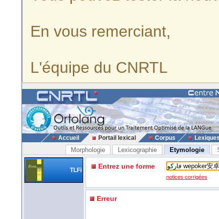
En vous remerciant,
L'équipe du CNRTL
Accueil
Portail lexical
Corpus
Lexique
Morphologie
Lexicographie
Etymologie
Entrez une forme
TLFi
notices corrigées
Erreur