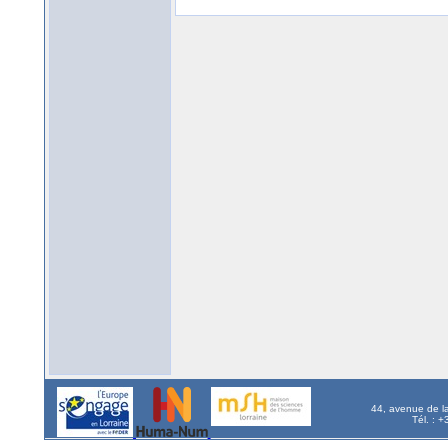
44, avenue de l
Tél. : 