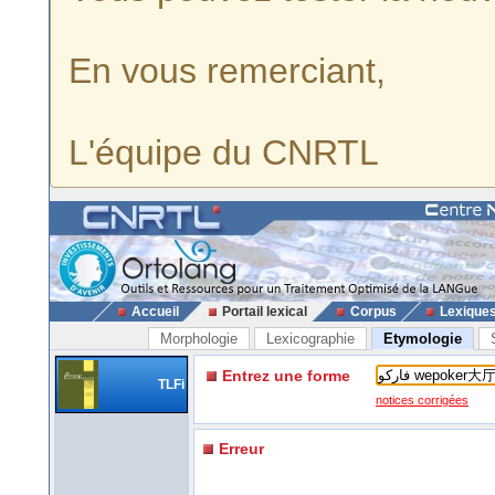
En vous remerciant,
L'équipe du CNRTL
Accueil
Portail lexical
Corpus
Lexique
Morphologie
Lexicographie
Etymologie
Entrez une forme
TLFi
notices corrigées
Erreur