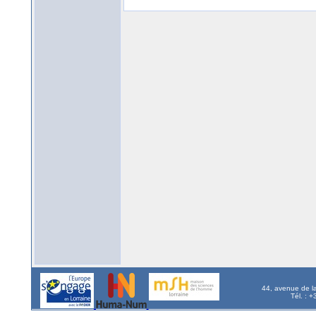
44, avenue de l
Tél. : 