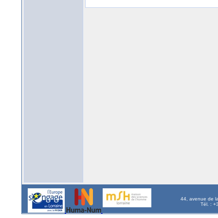
44, avenue de l
Tél. : 