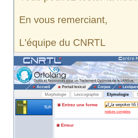
En vous remerciant,
L'équipe du CNRTL
Accueil
Portail lexical
Corpus
Lexique
Morphologie
Lexicographie
Etymologie
Entrez une forme
TLFi
notices corrigées
Erreur