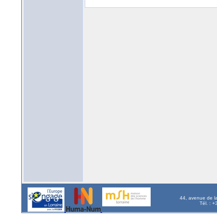
44, avenue de l
Tél. : 