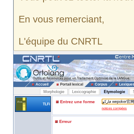
En vous remerciant,
L'équipe du CNRTL
Accueil
Portail lexical
Corpus
Lexique
Morphologie
Lexicographie
Etymologie
Entrez une forme
TLFi
notices corrigées
Erreur