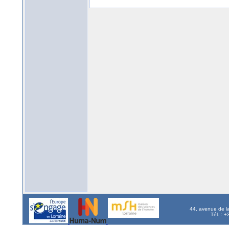
44, avenue de l
Tél. : 