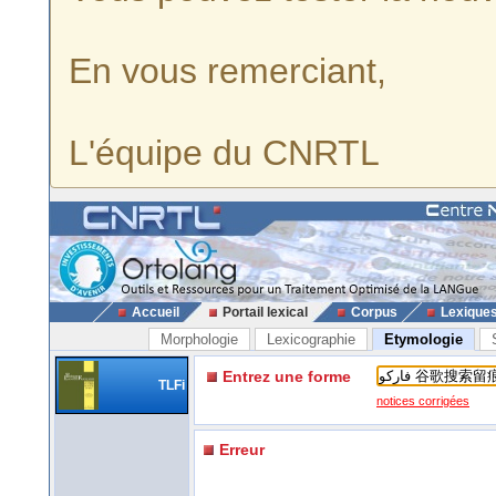
En vous remerciant,
L'équipe du CNRTL
Accueil
Portail lexical
Corpus
Lexique
Morphologie
Lexicographie
Etymologie
Entrez une forme
TLFi
notices corrigées
Erreur