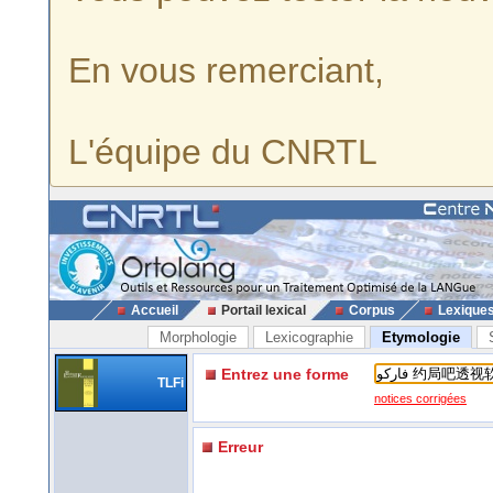
En vous remerciant,
L'équipe du CNRTL
Accueil
Portail lexical
Corpus
Lexique
Morphologie
Lexicographie
Etymologie
Entrez une forme
TLFi
notices corrigées
Erreur