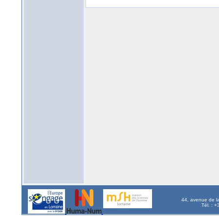
44, avenue de l
Tél. : 