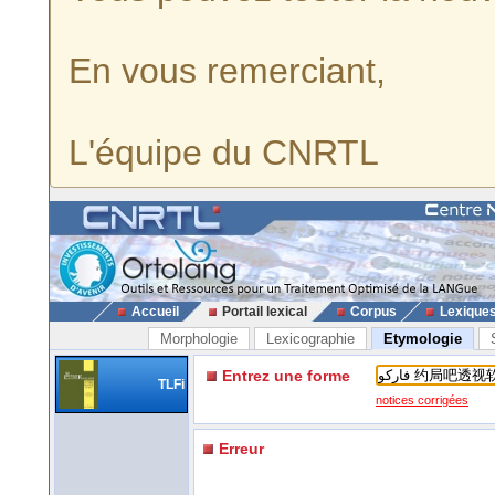
En vous remerciant,
L'équipe du CNRTL
Accueil
Portail lexical
Corpus
Lexique
Morphologie
Lexicographie
Etymologie
Entrez une forme
TLFi
notices corrigées
Erreur