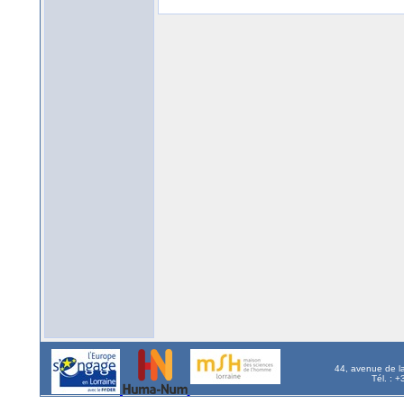
44, avenue de l
Tél. : 