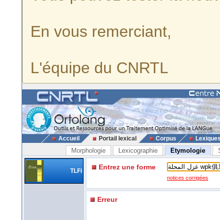
En vous remerciant,
L'équipe du CNRTL
Accueil
Portail lexical
Corpus
Lexique
Morphologie
Lexicographie
Etymologie
Entrez une forme
TLFi
notices corrigées
Erreur