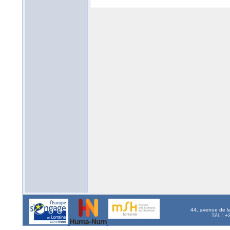
44, avenue de l
Tél. : 