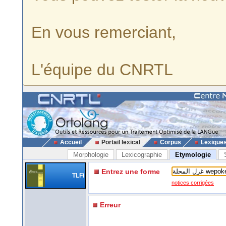
En vous remerciant,
L'équipe du CNRTL
Accueil
Portail lexical
Corpus
Lexique
Morphologie
Lexicographie
Etymologie
Entrez une forme
TLFi
notices corrigées
Erreur