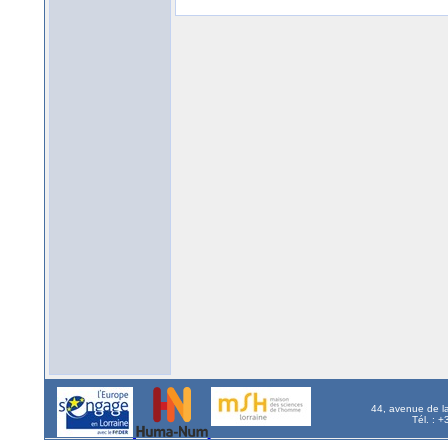
44, avenue de l
Tél. : 