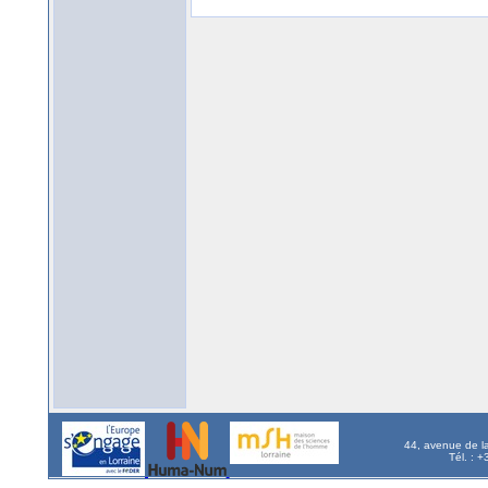
44, avenue de l
Tél. : 