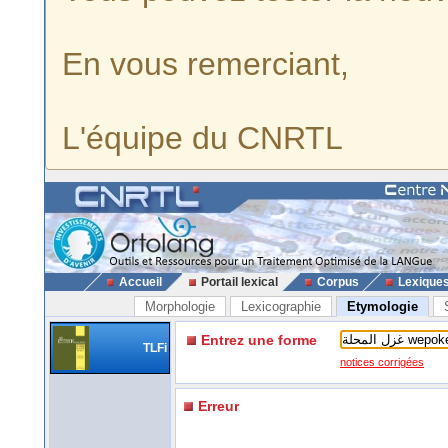
En vous remerciant,
L'équipe du CNRTL
Accueil
Portail lexical
Corpus
Lexique
Morphologie
Lexicographie
Etymologie
Entrez une forme
TLFi
notices corrigées
Erreur