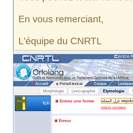
En vous remerciant,
L'équipe du CNRTL
Accueil
Portail lexical
Corpus
Lexique
Morphologie
Lexicographie
Etymologie
Entrez une forme
TLFi
notices corrigées
Erreur