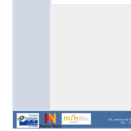
44, avenue de l
Tél. : 