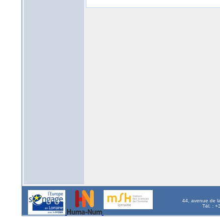
44, avenue de l
Tél. : 