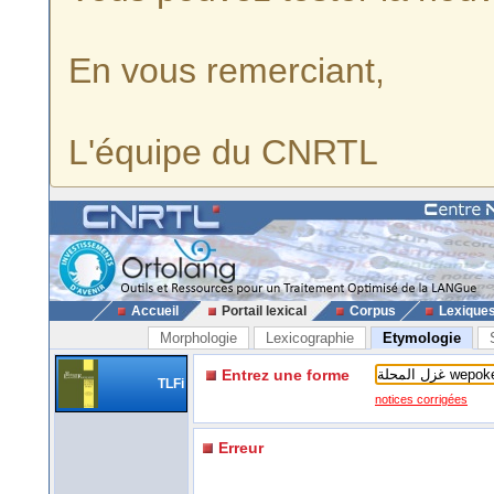
En vous remerciant,
L'équipe du CNRTL
Accueil
Portail lexical
Corpus
Lexique
Morphologie
Lexicographie
Etymologie
Entrez une forme
TLFi
notices corrigées
Erreur