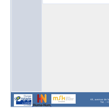
44, avenue de l
Tél. : 