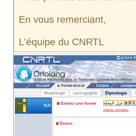
En vous remerciant,
L'équipe du CNRTL
Accueil
Portail lexical
Corpus
Lexique
Morphologie
Lexicographie
Etymologie
Entrez une forme
TLFi
notices corrigées
Erreur