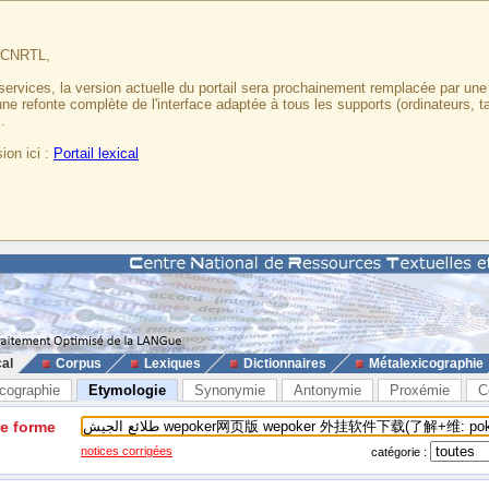
u CNRTL,
services, la version actuelle du portail sera prochainement remplacée par un
 une refonte complète de l'interface adaptée à tous les supports (ordinateurs, t
.
ion ici :
Portail lexical
cal
Corpus
Lexiques
Dictionnaires
Métalexicographie
cographie
Etymologie
Synonymie
Antonymie
Proxémie
C
ne forme
notices corrigées
catégorie :