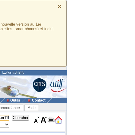
×
e nouvelle version au
1er
ablettes, smartphones) et inclut
Outils
Contact
oncordance
Aide