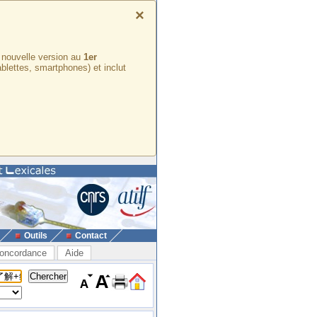
×
e nouvelle version au
1er
ablettes, smartphones) et inclut
Outils
Contact
oncordance
Aide