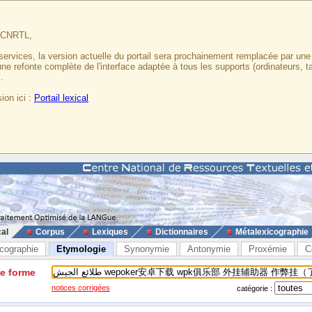
u CNRTL,
services, la version actuelle du portail sera prochainement remplacée par un
 une refonte complète de l'interface adaptée à tous les supports (ordinateurs, t
.
ion ici :
Portail lexical
cal
Corpus
Lexiques
Dictionnaires
Métalexicographie
cographie
Etymologie
Synonymie
Antonymie
Proxémie
C
ne forme
notices corrigées
catégorie :