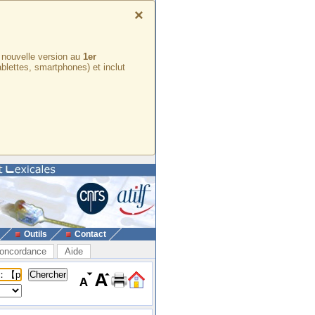
×
e nouvelle version au
1er
ablettes, smartphones) et inclut
Outils
Contact
oncordance
Aide