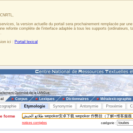
u CNRTL,
services, la version actuelle du portail sera prochainement remplacée par un
 une refonte complète de l'interface adaptée à tous les supports (ordinateurs, t
.
ion ici :
Portail lexical
cal
Corpus
Lexiques
Dictionnaires
Métalexicographie
cographie
Etymologie
Synonymie
Antonymie
Proxémie
C
ne forme
notices corrigées
catégorie :