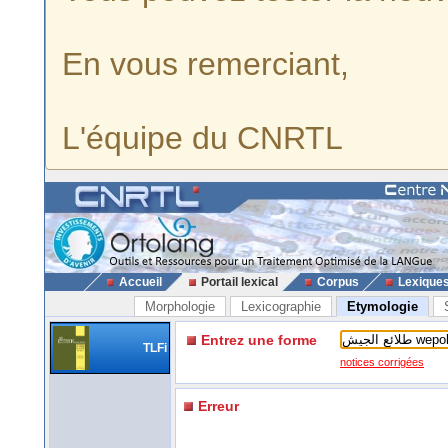
En vous remerciant,
L'équipe du CNRTL
Accueil
Portail lexical
Corpus
Lexique
Morphologie
Lexicographie
Etymologie
Entrez une forme
TLFi
notices corrigées
Erreur