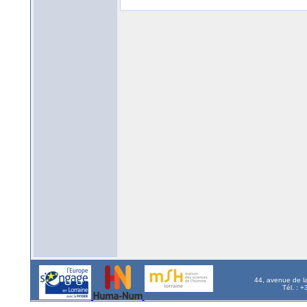
44, avenue de l
Tél. : 