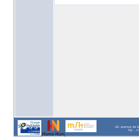
44, avenue de l
Tél. : 