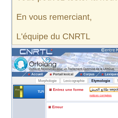
En vous remerciant,
L'équipe du CNRTL
Accueil
Portail lexical
Corpus
Lexique
Morphologie
Lexicographie
Etymologie
Entrez une forme
TLFi
notices corrigées
Erreur