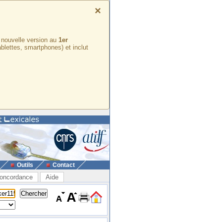
×
e nouvelle version au
1er
ablettes, smartphones) et inclut
Outils
Contact
oncordance
Aide