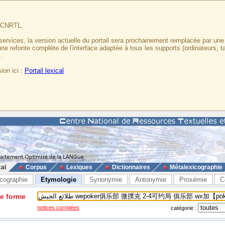
u CNRTL,
services, la version actuelle du portail sera prochainement remplacée par un
 une refonte complète de l'interface adaptée à tous les supports (ordinateurs, t
.
ion ici :
Portail lexical
cal
Corpus
Lexiques
Dictionnaires
Métalexicographie
cographie
Etymologie
Synonymie
Antonymie
Proxémie
C
ne forme
notices corrigées
catégorie :