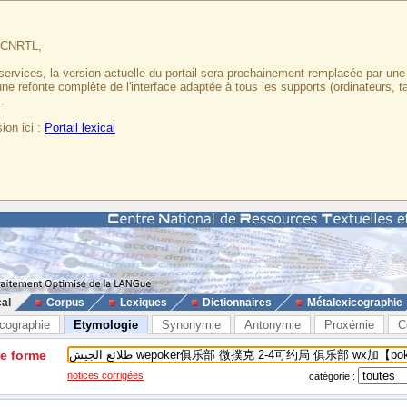
u CNRTL,
services, la version actuelle du portail sera prochainement remplacée par un
 une refonte complète de l'interface adaptée à tous les supports (ordinateurs, t
.
ion ici :
Portail lexical
cal
Corpus
Lexiques
Dictionnaires
Métalexicographie
cographie
Etymologie
Synonymie
Antonymie
Proxémie
C
ne forme
notices corrigées
catégorie :