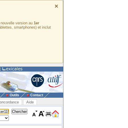
×
e nouvelle version au
1er
ablettes, smartphones) et inclut
Outils
Contact
oncordance
Aide