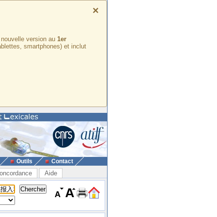
×
e nouvelle version au
1er
ablettes, smartphones) et inclut
Outils
Contact
oncordance
Aide