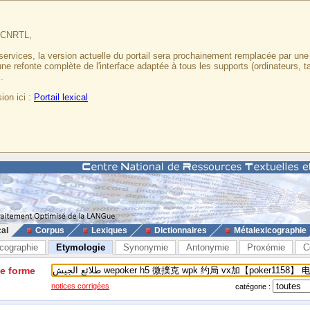
u CNRTL,
services, la version actuelle du portail sera prochainement remplacée par un
 une refonte complète de l'interface adaptée à tous les supports (ordinateurs, t
.
ion ici :
Portail lexical
cal
Corpus
Lexiques
Dictionnaires
Métalexicographie
cographie
Etymologie
Synonymie
Antonymie
Proxémie
C
ne forme
notices corrigées
catégorie :