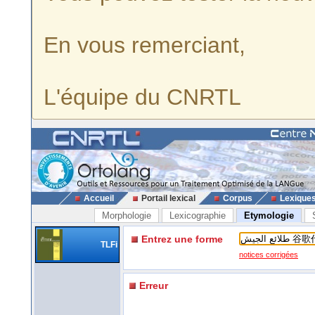
En vous remerciant,
L'équipe du CNRTL
Accueil
Portail lexical
Corpus
Lexique
Morphologie
Lexicographie
Etymologie
Entrez une forme
TLFi
notices corrigées
Erreur