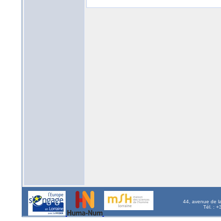
44, avenue de l
Tél. : 