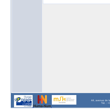
44, avenue de l
Tél. : 