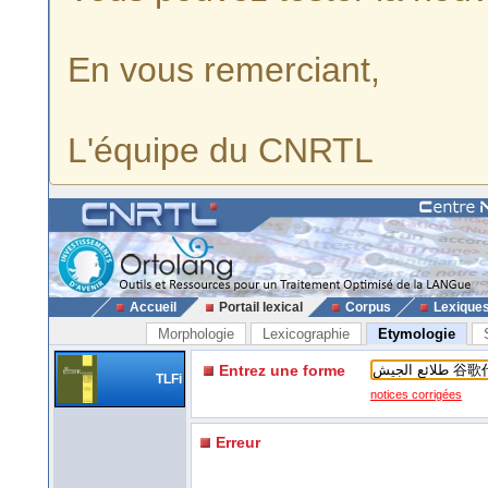
En vous remerciant,
L'équipe du CNRTL
Accueil
Portail lexical
Corpus
Lexique
Morphologie
Lexicographie
Etymologie
Entrez une forme
TLFi
notices corrigées
Erreur