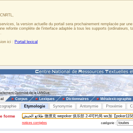
u CNRTL,
services, la version actuelle du portail sera prochainement remplacée par un
 une refonte complète de l'interface adaptée à tous les supports (ordinateurs, t
.
ion ici :
Portail lexical
cal
Corpus
Lexiques
Dictionnaires
Métalexicographie
cographie
Etymologie
Synonymie
Antonymie
Proxémie
C
ne forme
notices corrigées
catégorie :