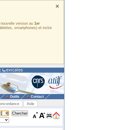
×
e nouvelle version au
1er
ablettes, smartphones) et inclut
Outils
Contact
oncordance
Aide