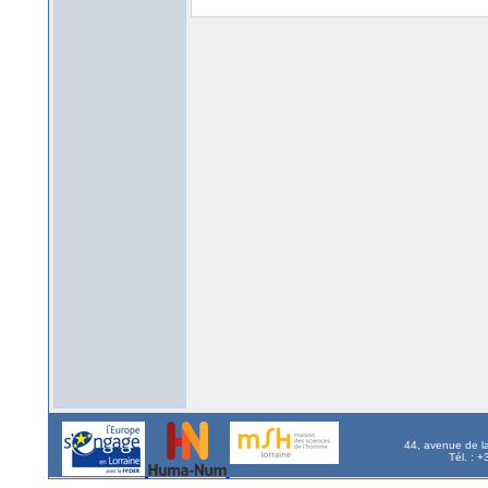
44, avenue de l
Tél. : 