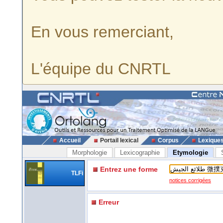
En vous remerciant,
L'équipe du CNRTL
Accueil
Portail lexical
Corpus
Lexique
Morphologie
Lexicographie
Etymologie
Entrez une forme
TLFi
notices corrigées
Erreur