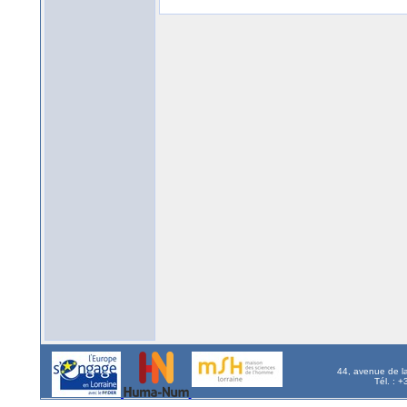
44, avenue de l
Tél. : 