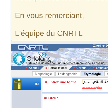
En vous remerciant,
L'équipe du CNRTL
Accueil
Portail lexical
Corpus
Lexique
Morphologie
Lexicographie
Etymologie
Entrez une forme
TLFi
notices corrigées
Erreur