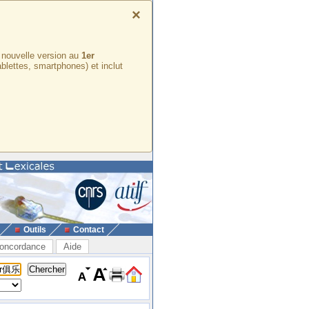
×
e nouvelle version au
1er
ablettes, smartphones) et inclut
Outils
Contact
oncordance
Aide