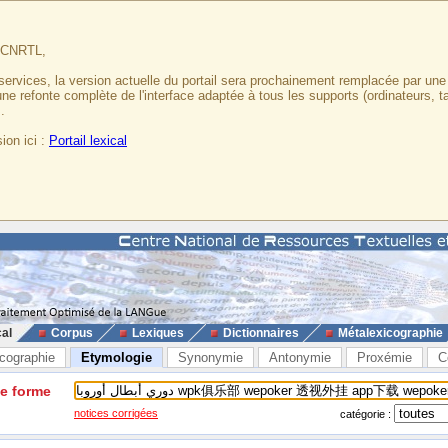
u CNRTL,
services, la version actuelle du portail sera prochainement remplacée par un
 une refonte complète de l'interface adaptée à tous les supports (ordinateurs, t
.
ion ici :
Portail lexical
cal
Corpus
Lexiques
Dictionnaires
Métalexicographie
cographie
Etymologie
Synonymie
Antonymie
Proxémie
C
ne forme
notices corrigées
catégorie :