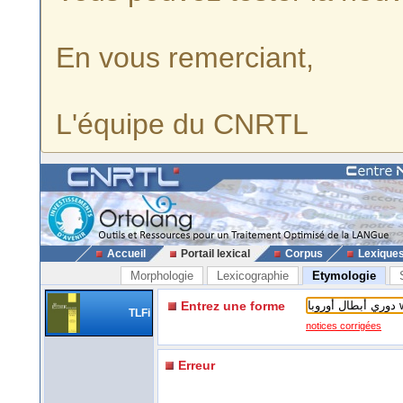
En vous remerciant,
L'équipe du CNRTL
Accueil
Portail lexical
Corpus
Lexique
Morphologie
Lexicographie
Etymologie
Entrez une forme
TLFi
notices corrigées
Erreur