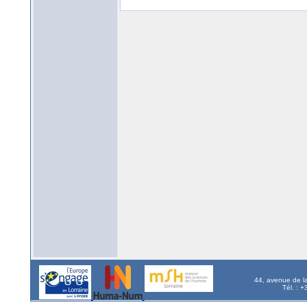
44, avenue de l
Tél. : 